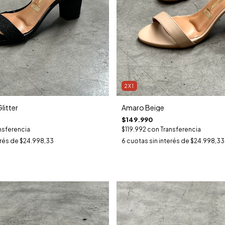
2X1
litter
Amaro Beige
$149.990
nsferencia
$119.992
con
Transferencia
erés de
$24.998,33
6
cuotas sin interés de
$24.998,33