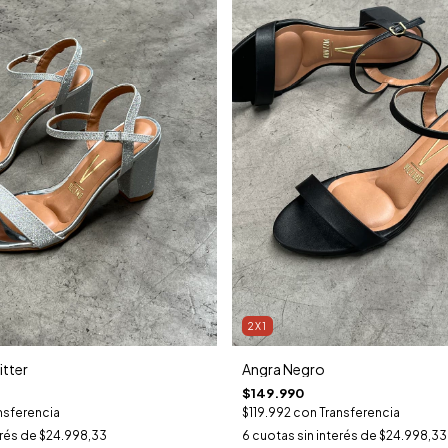
2X1
itter
Angra Negro
$149.990
nsferencia
$119.992
con
Transferencia
erés de
$24.998,33
6
cuotas sin interés de
$24.998,33