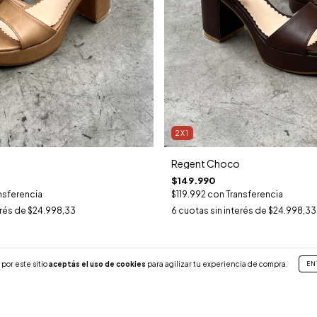
2X1
Regent Choco
$149.990
nsferencia
$119.992
con
Transferencia
erés de
$24.998,33
6
cuotas sin interés de
$24.998,33
por este sitio
aceptás el uso de cookies
para agilizar tu experiencia de compra.
EN