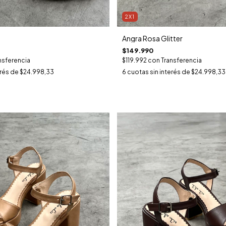
2X1
Angra Rosa Glitter
$149.990
nsferencia
$119.992
con
Transferencia
erés de
$24.998,33
6
cuotas sin interés de
$24.998,33