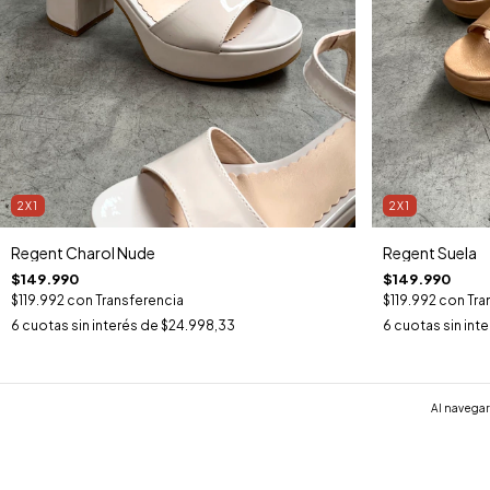
2X1
2X1
Regent Charol Nude
Regent Suela
$149.990
$149.990
$119.992
con
Transferencia
$119.992
con
Tra
6
cuotas sin interés de
$24.998,33
6
cuotas sin int
Al navegar 