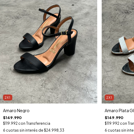
2X1
2X1
Amaro Negro
Amaro Plata Gl
$149.990
$149.990
$119.992
con
Transferencia
$119.992
con
Tra
6
cuotas sin interés de
$24.998,33
6
cuotas sin int