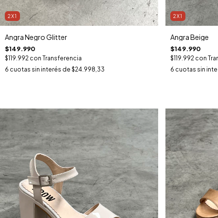
2X1
2X1
Angra Negro Glitter
Angra Beige
$149.990
$149.990
$119.992
con
Transferencia
$119.992
con
Tra
6
cuotas sin interés de
$24.998,33
6
cuotas sin int