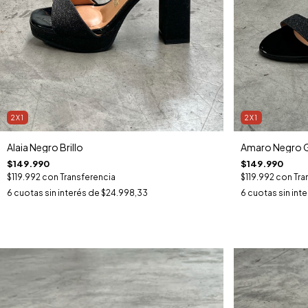
2X1
2X1
Alaia Negro Brillo
Amaro Negro G
$149.990
$149.990
$119.992
con
Transferencia
$119.992
con
Tra
6
cuotas sin interés de
$24.998,33
6
cuotas sin int