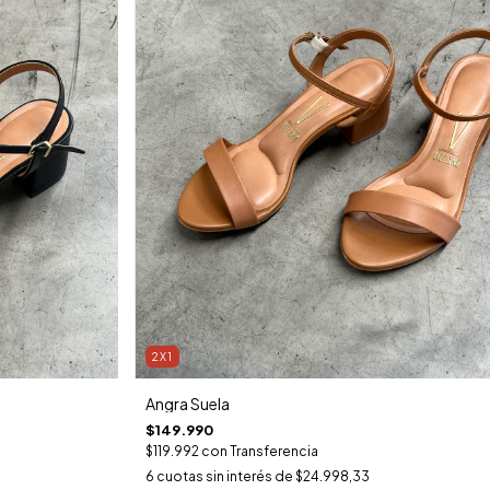
2X1
Angra Suela
$149.990
$119.992
con
Transferencia
6
cuotas sin interés de
$24.998,33