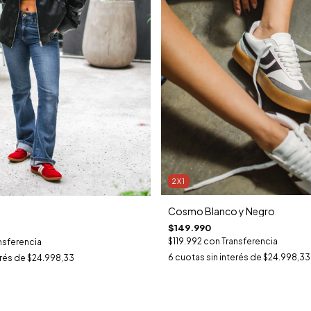
2X1
Cosmo Blanco y Negro
$149.990
$119.992
con
Transferencia
nsferencia
6
cuotas sin interés de
$24.998,33
erés de
$24.998,33