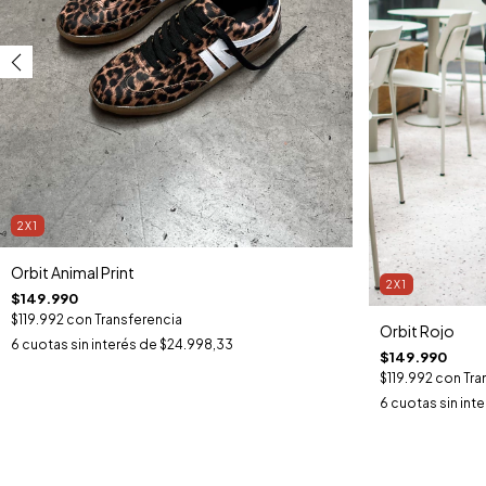
2X1
Orbit Animal Print
2X1
$149.990
$119.992
con
Transferencia
Orbit Rojo
6
cuotas sin interés de
$24.998,33
$149.990
$119.992
con
Tra
6
cuotas sin int