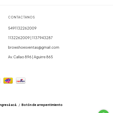
CONTACTANOS
5491132262009
1132262009 | 1137943287
browshoesventas@gmail.com
Av. Callao 896 | Aguirre 865
ingresá acá.
/
Botón de arrepentimiento