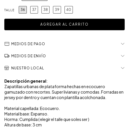
36
37
38
39
40
TALLE
MEDIOS DE PAGO
MEDIOS DE ENVÍO
NUESTRO LOCAL
Descripción general
:
Zapatillas urbanas de plataforma hechas en ecocuero
gamuzado con recortes. Super livianas y comodas. Forradas en
jersey por dentro y cuentan con plantilla acolchonada.
Material capellada: Ecocuero.
Material base: Expanso.
Horma: Cumplida ( elegir el talle que soles ser )
Altura de base: 3 cm