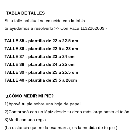
·
TABLA DE TALLES
Si tu talle habitual no coincide con la tabla
te ayudamos a resolverlo >> Con Facu 1132262009 -
TALLE 35 - plantilla de 22 a 22.5 cm
TALLE 36 - plantilla de 22.5 a 23 cm
TALLE 37 - plantilla de 23 a 24 cm
TALLE 38 - plantilla de 24 a 25 cm
TALLE 39 - plantilla de 25 a 25.5 cm
TALLE 40 - plantilla de 25.5 a 26cm
·¿CÓMO MEDIR MI PIE?
1)Apoyá tu pie sobre una hoja de papel
2)Contorneá con un lápiz desde tu dedo más largo hasta el talón
3)Medí con una regla
(La distancia que mida esa marca, es la medida de tu pie )