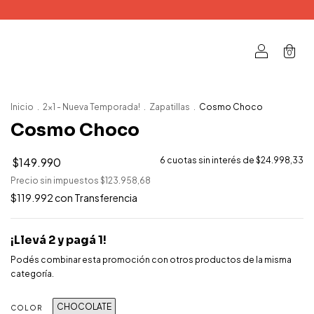
0
Inicio
.
2x1 - Nueva Temporada!
.
Zapatillas
.
Cosmo Choco
Cosmo Choco
$149.990
6
cuotas sin interés de
$24.998,33
Precio sin impuestos
$123.958,68
$119.992
con
Transferencia
¡Llevá 2 y pagá 1!
Podés combinar esta promoción con otros productos de la misma
categoría.
CHOCOLATE
COLOR