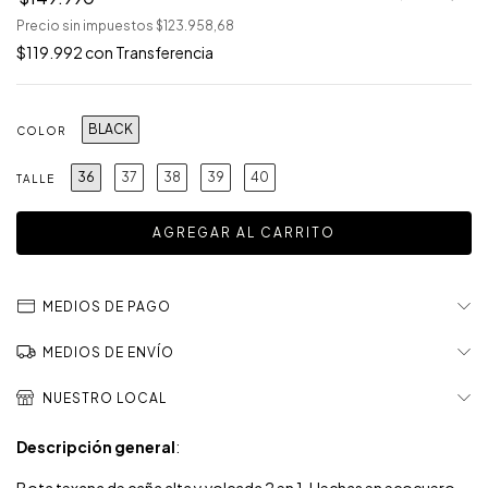
Precio sin impuestos
$123.958,68
$119.992
con
Transferencia
BLACK
COLOR
36
37
38
39
40
TALLE
MEDIOS DE PAGO
MEDIOS DE ENVÍO
NUESTRO LOCAL
Descripción general
: