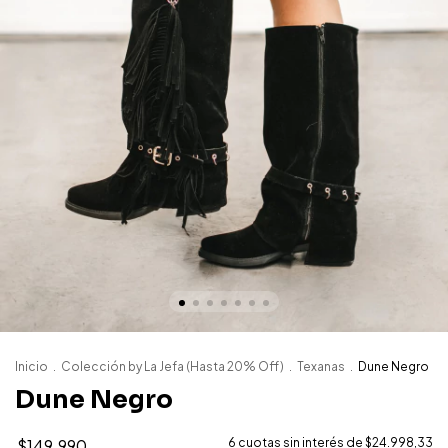
Inicio
.
Colección by La Jefa (Hasta 20% Off)
.
Texanas
.
Dune Negro
Dune Negro
$149.990
6
cuotas sin interés de
$24.998,33