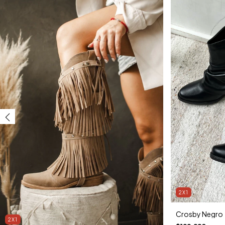
2X1
Crosby Negro
2X1