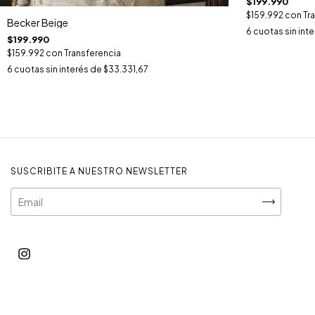
$199.990
$159.992
con
Tr
Becker Beige
6
cuotas sin int
$199.990
$159.992
con
Transferencia
6
cuotas sin interés de
$33.331,67
SUSCRIBITE A NUESTRO NEWSLETTER