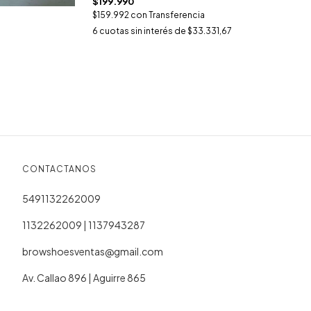
$199.990
$159.992
con
Transferencia
6
cuotas sin interés de
$33.331,67
CONTACTANOS
5491132262009
1132262009 | 1137943287
browshoesventas@gmail.com
Av. Callao 896 | Aguirre 865