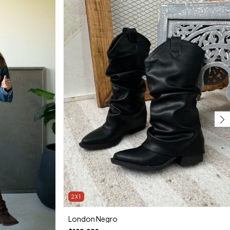
2X1
London Negro