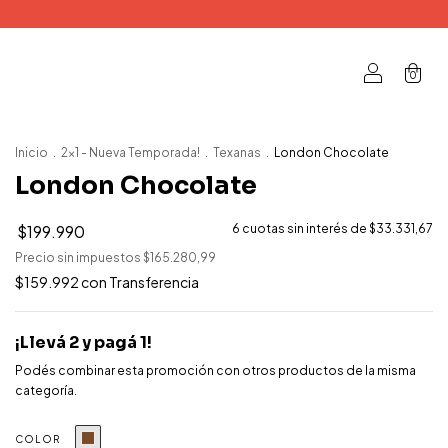
0
Inicio
.
2x1 - Nueva Temporada!
.
Texanas
.
London Chocolate
London Chocolate
$199.990
6
cuotas sin interés de
$33.331,67
Precio sin impuestos
$165.280,99
$159.992
con
Transferencia
¡Llevá 2 y pagá 1!
Podés combinar esta promoción con otros productos de la misma
categoría.
COLOR