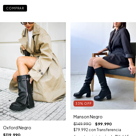
COMPRAR
33
%
OFF
Manson Negro
$149.990
$99.990
Oxford Negro
$79.992
con
Transferencia
$119.990