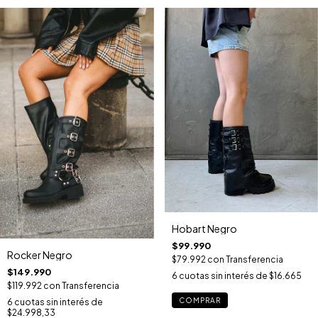
Hobart Negro
$99.990
Rocker Negro
$79.992
con
Transferencia
$149.990
6
cuotas sin interés de
$16.665
$119.992
con
Transferencia
COMPRAR
6
cuotas sin interés de
$24.998,33