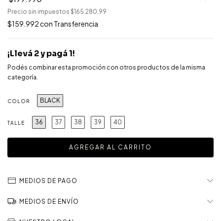
Precio sin impuestos
$165.280,99
$159.992
con
Transferencia
¡Llevá 2 y pagá 1!
Podés combinar esta promoción con otros productos de la misma
categoría.
BLACK
COLOR
36
37
38
39
40
TALLE
MEDIOS DE PAGO
MEDIOS DE ENVÍO