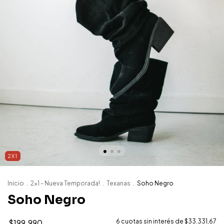
2X1
Inicio
.
2x1 - Nueva Temporada!
.
Texanas
.
Soho Negro
Soho Negro
$199.990
6
cuotas sin interés de
$33.331,67