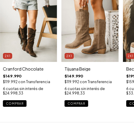
2X1
2X1
2X1
Bec
Cranford Chocolate
Tijuana Beige
$19
$149.990
$149.990
$15
$119.992
con
Transferencia
$119.992
con
Transferencia
6
cu
6
cuotas sin interés de
6
cuotas sin interés de
$33.
$24.998,33
$24.998,33
C
COMPRAR
COMPRAR