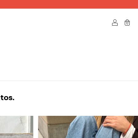
0
tos.