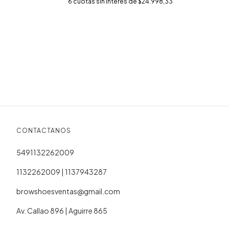
6
cuotas sin interés de
$24.998,33
CONTACTANOS
5491132262009
1132262009 | 1137943287
browshoesventas@gmail.com
Av. Callao 896 | Aguirre 865