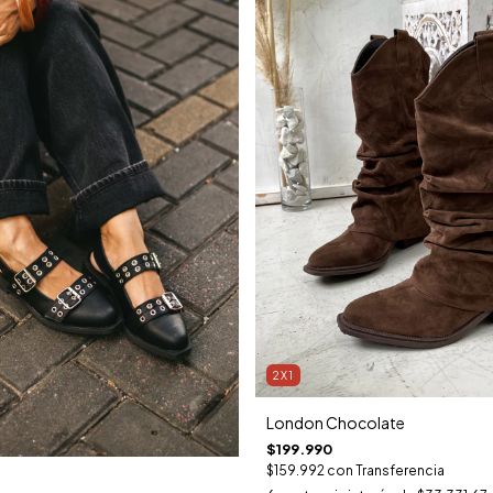
2X1
London Chocolate
$199.990
$159.992
con
Transferencia