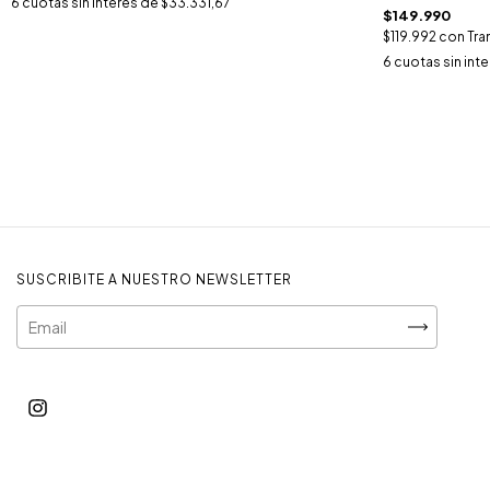
6
cuotas sin interés de
$33.331,67
$149.990
$119.992
con
Tra
6
cuotas sin int
SUSCRIBITE A NUESTRO NEWSLETTER