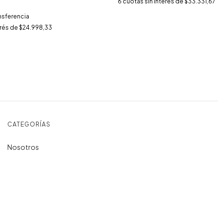
6
cuotas sin interés de
$33.331,67
nsferencia
erés de
$24.998,33
CATEGORÍAS
Nosotros