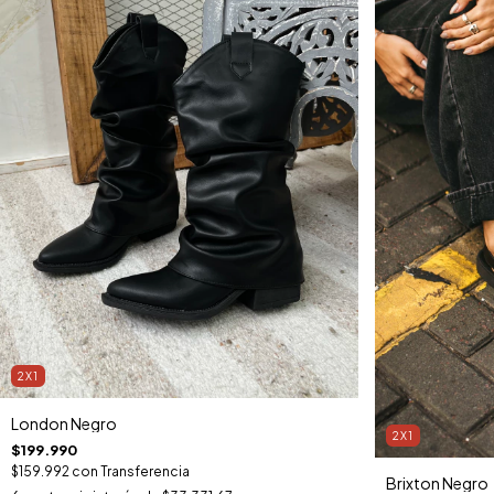
2X1
London Negro
2X1
$199.990
$159.992
con
Transferencia
Brixton Negro