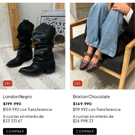
2X1
2X1
London Negro
Brixton Chocolate
$199.990
$149.990
$159.992
con
Transferencia
$119.992
con
Transferencia
6
cuotas sin interés de
6
cuotas sin interés de
$33.331,67
$24.998,33
COMPRAR
COMPRAR