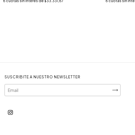
6
cuotas sin interés de
$33.331,67
6
cuotas sin int
SUSCRIBITE A NUESTRO NEWSLETTER