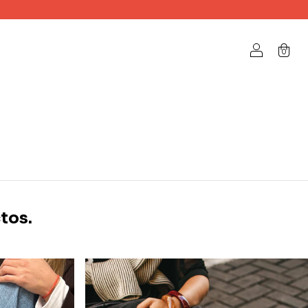
0
tos.