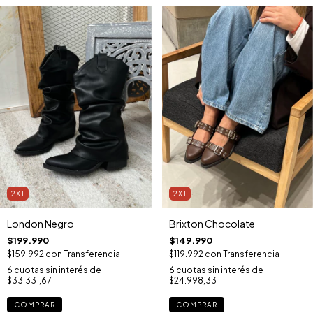
2X1
2X1
London Negro
Brixton Chocolate
$199.990
$149.990
$159.992
con
Transferencia
$119.992
con
Transferencia
6
cuotas sin interés de
6
cuotas sin interés de
$33.331,67
$24.998,33
COMPRAR
COMPRAR